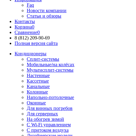
Faq
Новости компании
Статьи и обзоры
Контакты
Корзина
0
Сравнение
0
8 (812)
209-90-69
Полная версия сайта
Кондиционеры
Сплит-системы
Мобильные/на колёсах
Мультисплит-системы
Настенные
Кассетные
Канальные
Колонные
Напольно-потолочные
Оконные
Для винных погребов
Для серверных
На обогрев зимой
С Wi-Fi управлением
С притоком воздуха
Дизайнерские модели