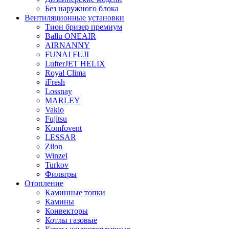
Без наружного блока
Вентиляционные установки
Тион бризер премиум
Ballu ONEAIR
AIRNANNY
FUNAI FUJI
LufterJET HELIX
Royal Clima
iFresh
Lossnay
MARLEY
Vakio
Fujitsu
Komfovent
LESSAR
Zilon
Winzel
Turkov
Фильтры
Отопление
Каминные топки
Камины
Конвекторы
Котлы газовые