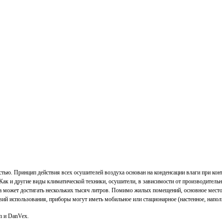
ью. Принцип действия всех осушителей воздуха основан на конденсации влаги при кон
е. Как и другие виды климатической техники, осушители, в зависимости от производите
она может достигать нескольких тысяч литров. Помимо жилых помещений, основное место
ий использования, приборы могут иметь мобильное или стационарное (настенное, напол
m и DanVex.