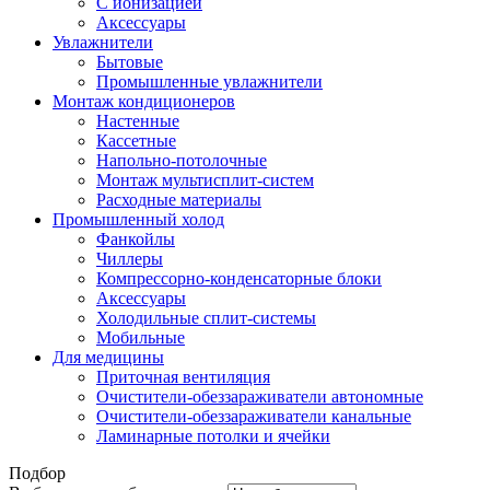
С ионизацией
Аксеcсуары
Увлажнители
Бытовые
Промышленные увлажнители
Монтаж кондиционеров
Настенные
Кассетные
Напольно-потолочные
Монтаж мультисплит-систем
Расходные материалы
Промышленный холод
Фанкойлы
Чиллеры
Компрессорно-конденсаторные блоки
Аксессуары
Холодильные сплит-системы
Мобильные
Для медицины
Приточная вентиляция
Очистители-обеззараживатели автономные
Очистители-обеззараживатели канальные
Ламинарные потолки и ячейки
Подбор