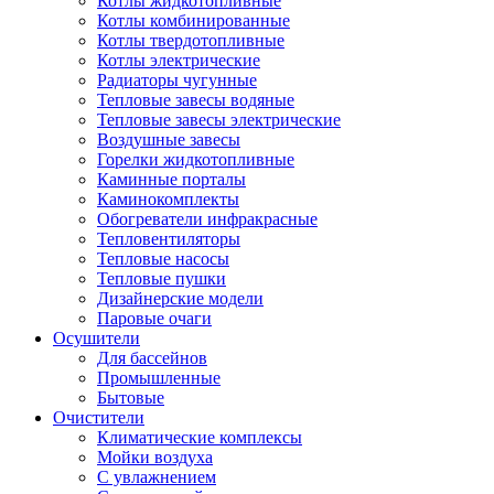
Котлы жидкотопливные
Котлы комбинированные
Котлы твердотопливные
Котлы электрические
Радиаторы чугунные
Тепловые завесы водяные
Тепловые завесы электрические
Воздушные завесы
Горелки жидкотопливные
Каминные порталы
Каминокомплекты
Обогреватели инфракрасные
Тепловентиляторы
Тепловые насосы
Тепловые пушки
Дизайнерские модели
Паровые очаги
Осушители
Для бассейнов
Промышленные
Бытовые
Очистители
Климатические комплексы
Мойки воздуха
С увлажнением