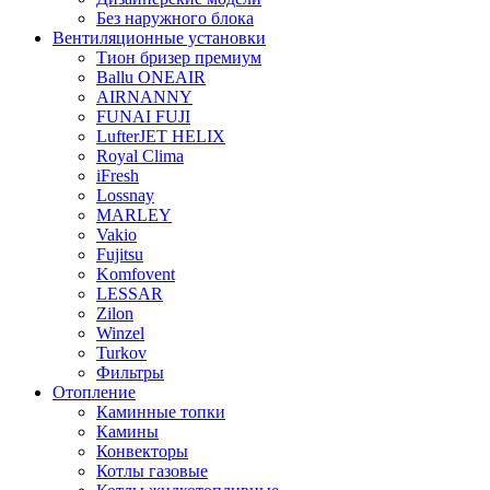
Без наружного блока
Вентиляционные установки
Тион бризер премиум
Ballu ONEAIR
AIRNANNY
FUNAI FUJI
LufterJET HELIX
Royal Clima
iFresh
Lossnay
MARLEY
Vakio
Fujitsu
Komfovent
LESSAR
Zilon
Winzel
Turkov
Фильтры
Отопление
Каминные топки
Камины
Конвекторы
Котлы газовые