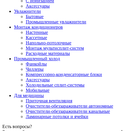
С ионизацией
Аксеcсуары
Увлажнители
Бытовые
Промышленные увлажнители
Монтаж кондиционеров
Настенные
Кассетные
Напольно-потолочные
Монтаж мультисплит-систем
Расходные материалы
Промышленный холод
Фанкойлы
Чиллеры
Компрессорно-конденсаторные блоки
Аксессуары
Холодильные сплит-системы
Мобильные
Для медицины
Приточная вентиляция
Очистители-обеззараживатели автономные
Очистители-обеззараживатели канальные
Ламинарные потолки и ячейки
Есть вопросы?