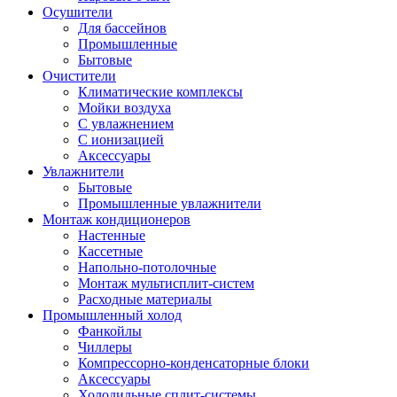
Осушители
Для бассейнов
Промышленные
Бытовые
Очистители
Климатические комплексы
Мойки воздуха
С увлажнением
С ионизацией
Аксеcсуары
Увлажнители
Бытовые
Промышленные увлажнители
Монтаж кондиционеров
Настенные
Кассетные
Напольно-потолочные
Монтаж мультисплит-систем
Расходные материалы
Промышленный холод
Фанкойлы
Чиллеры
Компрессорно-конденсаторные блоки
Аксессуары
Холодильные сплит-системы