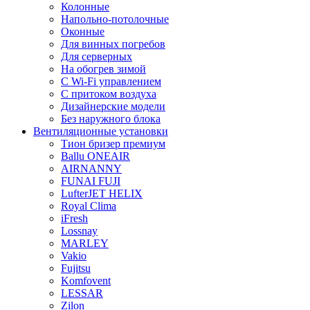
Колонные
Напольно-потолочные
Оконные
Для винных погребов
Для серверных
На обогрев зимой
С Wi-Fi управлением
С притоком воздуха
Дизайнерские модели
Без наружного блока
Вентиляционные установки
Тион бризер премиум
Ballu ONEAIR
AIRNANNY
FUNAI FUJI
LufterJET HELIX
Royal Clima
iFresh
Lossnay
MARLEY
Vakio
Fujitsu
Komfovent
LESSAR
Zilon