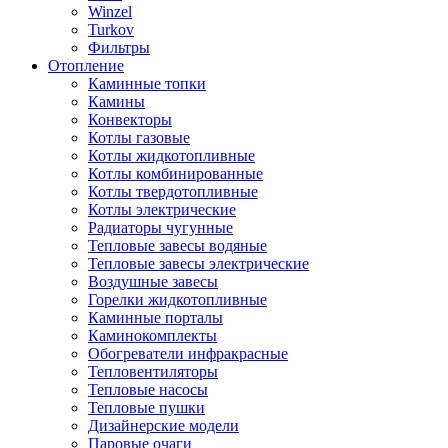
Winzel
Turkov
Фильтры
Отопление
Каминные топки
Камины
Конвекторы
Котлы газовые
Котлы жидкотопливные
Котлы комбинированные
Котлы твердотопливные
Котлы электрические
Радиаторы чугунные
Тепловые завесы водяные
Тепловые завесы электрические
Воздушные завесы
Горелки жидкотопливные
Каминные порталы
Каминокомплекты
Обогреватели инфракрасные
Тепловентиляторы
Тепловые насосы
Тепловые пушки
Дизайнерские модели
Паровые очаги