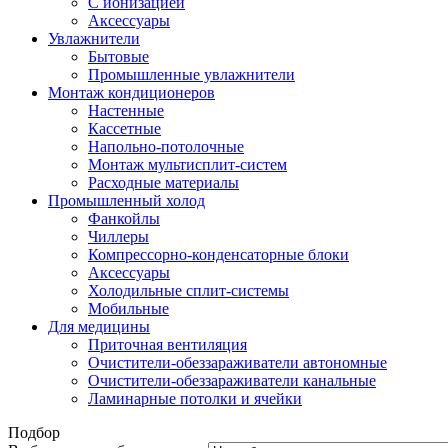
С ионизацией
Аксеcсуары
Увлажнители
Бытовые
Промышленные увлажнители
Монтаж кондиционеров
Настенные
Кассетные
Напольно-потолочные
Монтаж мультисплит-систем
Расходные материалы
Промышленный холод
Фанкойлы
Чиллеры
Компрессорно-конденсаторные блоки
Аксессуары
Холодильные сплит-системы
Мобильные
Для медицины
Приточная вентиляция
Очистители-обеззараживатели автономные
Очистители-обеззараживатели канальные
Ламинарные потолки и ячейки
Подбор