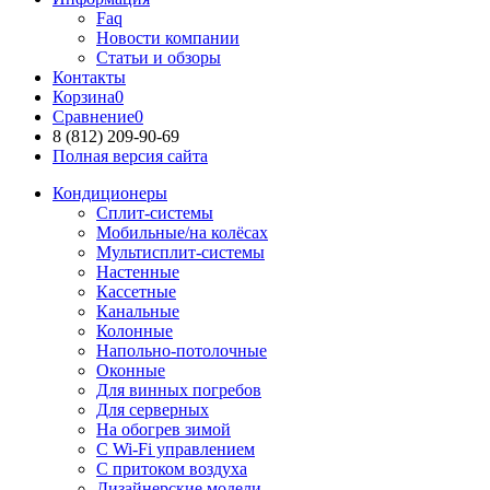
Faq
Новости компании
Статьи и обзоры
Контакты
Корзина
0
Сравнение
0
8 (812)
209-90-69
Полная версия сайта
Кондиционеры
Сплит-системы
Мобильные/на колёсах
Мультисплит-системы
Настенные
Кассетные
Канальные
Колонные
Напольно-потолочные
Оконные
Для винных погребов
Для серверных
На обогрев зимой
С Wi-Fi управлением
С притоком воздуха
Дизайнерские модели