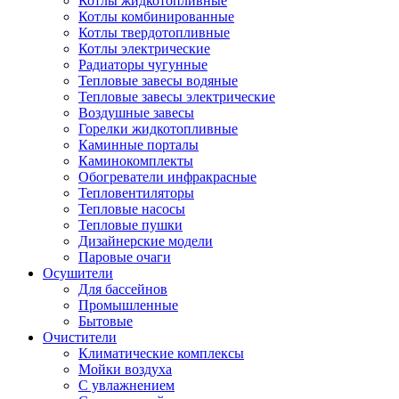
Котлы жидкотопливные
Котлы комбинированные
Котлы твердотопливные
Котлы электрические
Радиаторы чугунные
Тепловые завесы водяные
Тепловые завесы электрические
Воздушные завесы
Горелки жидкотопливные
Каминные порталы
Каминокомплекты
Обогреватели инфракрасные
Тепловентиляторы
Тепловые насосы
Тепловые пушки
Дизайнерские модели
Паровые очаги
Осушители
Для бассейнов
Промышленные
Бытовые
Очистители
Климатические комплексы
Мойки воздуха
С увлажнением