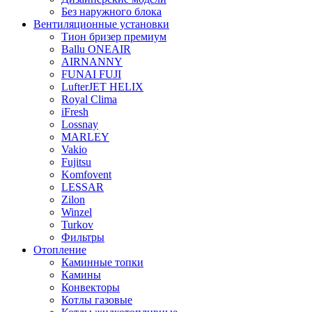
Без наружного блока
Вентиляционные установки
Тион бризер премиум
Ballu ONEAIR
AIRNANNY
FUNAI FUJI
LufterJET HELIX
Royal Clima
iFresh
Lossnay
MARLEY
Vakio
Fujitsu
Komfovent
LESSAR
Zilon
Winzel
Turkov
Фильтры
Отопление
Каминные топки
Камины
Конвекторы
Котлы газовые