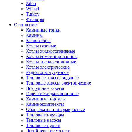
Zilon
Winzel
Turkov
Фильтры
Отопление
Каминные топки
Камины
Конвекторы
Котлы газовые
Котлы жидкотопливные
Котлы комбинированные
Котлы твердотопливные
Котлы электрические
Радиаторы чугунные
Тепловые завесы водяные
Тепловые завесы электрические
Воздушные завесы
Горелки жидкотопливные
Каминные порталы
Каминокомплекты
Обогреватели инфракрасные
Тепловентиляторы
Тепловые насосы
Тепловые пушки
Дизайнерские модели