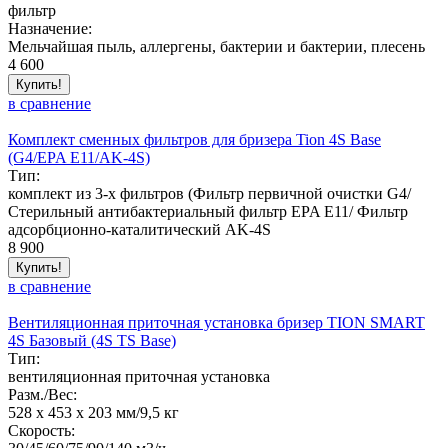
фильтр
Назначение:
Мельчайшая пыль, аллергены, бактерии и бактерии, плесень
4 600
Купить!
в сравнение
Комплект сменных фильтров для бризера Tion 4S Base
(G4/EPA E11/AK-4S)
Тип:
комплект из 3-х фильтров (Фильтр первичной очистки G4/
Стерильный антибактериальный фильтр EPA E11/ Фильтр
адсорбционно-каталитический AK-4S
8 900
Купить!
в сравнение
Вентиляционная приточная установка бризер TION SMART
4S Базовый (4S TS Base)
Тип:
вентиляционная приточная установка
Разм./Вес:
528 х 453 х 203 мм/9,5 кг
Скорость: