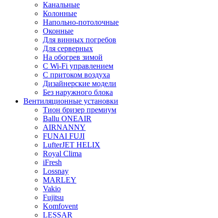
Канальные
Колонные
Напольно-потолочные
Оконные
Для винных погребов
Для серверных
На обогрев зимой
С Wi-Fi управлением
С притоком воздуха
Дизайнерские модели
Без наружного блока
Вентиляционные установки
Тион бризер премиум
Ballu ONEAIR
AIRNANNY
FUNAI FUJI
LufterJET HELIX
Royal Clima
iFresh
Lossnay
MARLEY
Vakio
Fujitsu
Komfovent
LESSAR