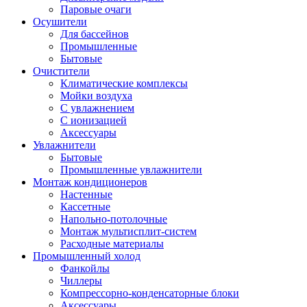
Паровые очаги
Осушители
Для бассейнов
Промышленные
Бытовые
Очистители
Климатические комплексы
Мойки воздуха
С увлажнением
С ионизацией
Аксеcсуары
Увлажнители
Бытовые
Промышленные увлажнители
Монтаж кондиционеров
Настенные
Кассетные
Напольно-потолочные
Монтаж мультисплит-систем
Расходные материалы
Промышленный холод
Фанкойлы
Чиллеры
Компрессорно-конденсаторные блоки
Аксессуары