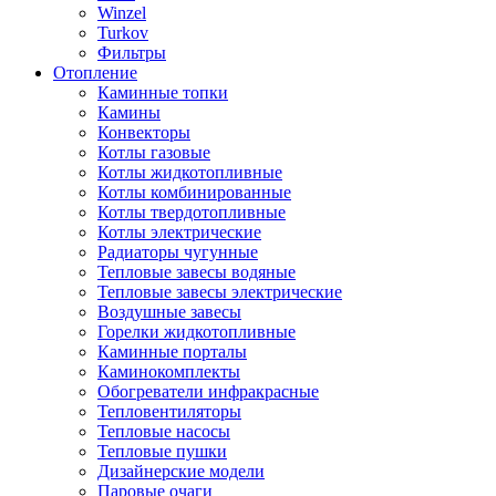
Winzel
Turkov
Фильтры
Отопление
Каминные топки
Камины
Конвекторы
Котлы газовые
Котлы жидкотопливные
Котлы комбинированные
Котлы твердотопливные
Котлы электрические
Радиаторы чугунные
Тепловые завесы водяные
Тепловые завесы электрические
Воздушные завесы
Горелки жидкотопливные
Каминные порталы
Каминокомплекты
Обогреватели инфракрасные
Тепловентиляторы
Тепловые насосы
Тепловые пушки
Дизайнерские модели
Паровые очаги