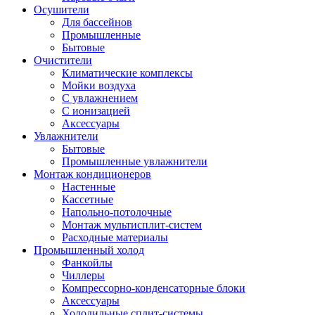
Осушители
Для бассейнов
Промышленные
Бытовые
Очистители
Климатические комплексы
Мойки воздуха
С увлажнением
С ионизацией
Аксеcсуары
Увлажнители
Бытовые
Промышленные увлажнители
Монтаж кондиционеров
Настенные
Кассетные
Напольно-потолочные
Монтаж мультисплит-систем
Расходные материалы
Промышленный холод
Фанкойлы
Чиллеры
Компрессорно-конденсаторные блоки
Аксессуары
Холодильные сплит-системы