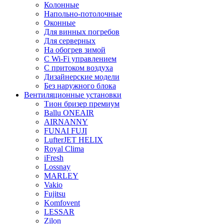
Колонные
Напольно-потолочные
Оконные
Для винных погребов
Для серверных
На обогрев зимой
С Wi-Fi управлением
С притоком воздуха
Дизайнерские модели
Без наружного блока
Вентиляционные установки
Тион бризер премиум
Ballu ONEAIR
AIRNANNY
FUNAI FUJI
LufterJET HELIX
Royal Clima
iFresh
Lossnay
MARLEY
Vakio
Fujitsu
Komfovent
LESSAR
Zilon