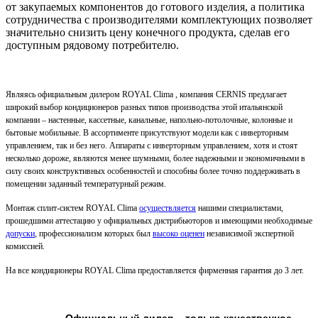
от закупаемых компонентов до готового изделия, а политика
сотрудничества с производителями комплектующих позволяет
значительно снизить цену конечного продукта, сделав его
доступным рядовому потребителю.
Являясь официальным дилером ROYAL Clima , компания CERNIS предлагает
широкий выбор кондиционеров разных типов производства этой итальянской
компании – настенные, кассетные, канальные, напольно-потолочные, колонные и
бытовые мобильные. В ассортименте присутствуют модели как с инверторным
управлением, так и без него. Аппараты с инверторным управлением, хотя и стоят
несколько дороже, являются менее шумными, более надежными и экономичными в
силу своих конструктивных особенностей и способны более точно поддерживать в
помещении заданный температурный режим.
Монтаж сплит-систем ROYAL Clima
осуществляется
нашими специалистами,
прошедшими аттестацию у официальных дистрибьюторов и имеющими необходимые
допуски
, профессионализм которых был
высоко оценен
независимой экспертной
комиссией.
На все кондиционеры ROYAL Clima предоставляется фирменная гарантия до 3 лет.
Официальный дилер – только качественное