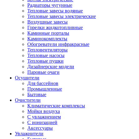
Радиаторы чугунные
Тепловые завесы водяные
Тепловые завесы электрические
Воздушные завесы
Горелки жидкотопливные
Каминные порталы
Каминокомплекты
Обогреватели инфракрасные
Тепловентиляторы
Тепловые насосы
Тепловые пушки
Дизайнерские модели
Паровые очаги
Осушители
Для бассейнов
Промышленные
Бытовые
Очистители
Климатические комплексы
Мойки воздуха
С увлажнением
С ионизацией
Аксеcсуары
Увлажнители