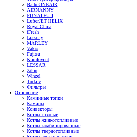
Ballu ONEAIR
AIRNANNY
FUNAI FUJI
LufterJET HELIX
Royal Clima
iFresh
Lossnay
MARLEY
Vakio
Fujitsu
Komfovent
LESSAR
Zilon
Winzel
Turkov
Фильтры
Отопление
Каминные топки
Камины
Конвекторы
Котлы газовые
Котлы жидкотопливные
Котлы комбинированные
Котлы твердотопливные
Котлы электрические