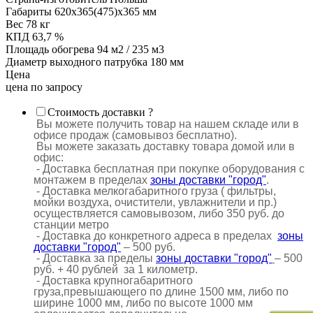
Габариты
620х365(475)х365 мм
Вес
78 кг
КПД
63,7 %
Площадь обогрева
94 м2 / 235 м3
Диаметр выходного патрубка
180 мм
Цена
цена по запросу
Стоимость доставки
?
Вы можете получить товар на нашем складе или в
офисе продаж (самовывоз бесплатно).
Вы можете заказать доставку товара домой или в
офис:
- Доставка бесплатная при покупке оборудования с
монтажем в пределах
зоны доставки "город"
.
- Доставка мелкогабаритного груза ( фильтры,
мойки воздуха, очистители, увлажнители и пр.)
осуществляется самовывозом, либо 350 руб. до
станции метро
- Доставка до конкретного адреса в пределах
зоны
доставки "город"
– 500 руб.
- Доставка за пределы
зоны доставки "город"
– 500
руб. + 40 рублей за 1 километр.
- Доставка крупногабаритного
груза,превышающего по длине 1500 мм, либо по
ширине 1000 мм, либо по высоте 1000 мм