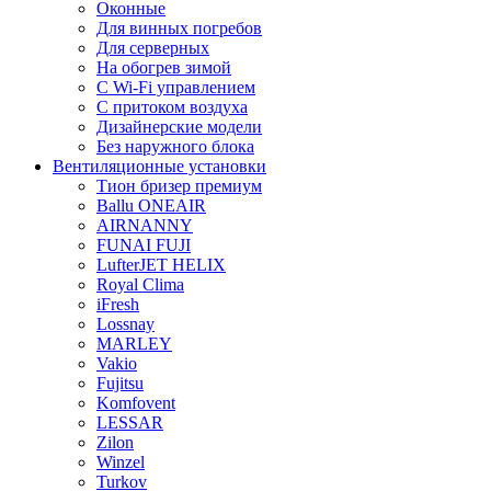
Оконные
Для винных погребов
Для серверных
На обогрев зимой
С Wi-Fi управлением
С притоком воздуха
Дизайнерские модели
Без наружного блока
Вентиляционные установки
Тион бризер премиум
Ballu ONEAIR
AIRNANNY
FUNAI FUJI
LufterJET HELIX
Royal Clima
iFresh
Lossnay
MARLEY
Vakio
Fujitsu
Komfovent
LESSAR
Zilon
Winzel
Turkov