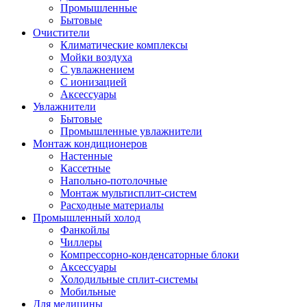
Промышленные
Бытовые
Очистители
Климатические комплексы
Мойки воздуха
С увлажнением
С ионизацией
Аксеcсуары
Увлажнители
Бытовые
Промышленные увлажнители
Монтаж кондиционеров
Настенные
Кассетные
Напольно-потолочные
Монтаж мультисплит-систем
Расходные материалы
Промышленный холод
Фанкойлы
Чиллеры
Компрессорно-конденсаторные блоки
Аксессуары
Холодильные сплит-системы
Мобильные
Для медицины