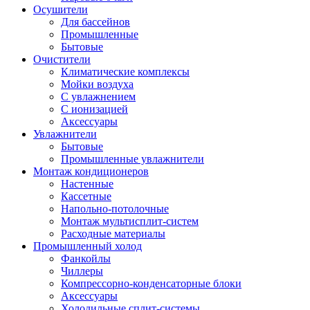
Осушители
Для бассейнов
Промышленные
Бытовые
Очистители
Климатические комплексы
Мойки воздуха
С увлажнением
С ионизацией
Аксеcсуары
Увлажнители
Бытовые
Промышленные увлажнители
Монтаж кондиционеров
Настенные
Кассетные
Напольно-потолочные
Монтаж мультисплит-систем
Расходные материалы
Промышленный холод
Фанкойлы
Чиллеры
Компрессорно-конденсаторные блоки
Аксессуары
Холодильные сплит-системы