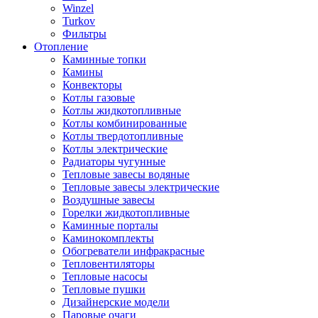
Winzel
Turkov
Фильтры
Отопление
Каминные топки
Камины
Конвекторы
Котлы газовые
Котлы жидкотопливные
Котлы комбинированные
Котлы твердотопливные
Котлы электрические
Радиаторы чугунные
Тепловые завесы водяные
Тепловые завесы электрические
Воздушные завесы
Горелки жидкотопливные
Каминные порталы
Каминокомплекты
Обогреватели инфракрасные
Тепловентиляторы
Тепловые насосы
Тепловые пушки
Дизайнерские модели
Паровые очаги