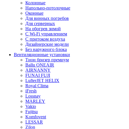
Колонные
Напольно-потолочные
Оконные
Для винных погребов
Для серверных
На обогрев зимой
С Wi-Fi управлением
С притоком воздуха
Дизайнерские модели
Без наружного блока
Вентиляционные установки
Тион бризер премиум
Ballu ONEAIR
AIRNANNY
FUNAI FUJI
LufterJET HELIX
Royal Clima
iFresh
Lossnay
MARLEY
Vakio
Fujitsu
Komfovent
LESSAR
Zilon