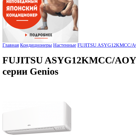
Главная
Кондиционеры
Настенные
FUJITSU ASYG12KMCC/AOYG
FUJITSU ASYG12KMCC/AOYG1
серии Genios