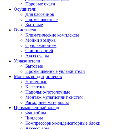
Паровые очаги
Осушители
Для бассейнов
Промышленные
Бытовые
Очистители
Климатические комплексы
Мойки воздуха
С увлажнением
С ионизацией
Аксеcсуары
Увлажнители
Бытовые
Промышленные увлажнители
Монтаж кондиционеров
Настенные
Кассетные
Напольно-потолочные
Монтаж мультисплит-систем
Расходные материалы
Промышленный холод
Фанкойлы
Чиллеры
Компрессорно-конденсаторные блоки
Аксессуары