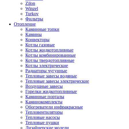
Zilon
Winzel
Turkov
Фильтры
Отопление
Каминные топки
Камины
Конвекторы
Котлы газовые
Котлы жидкотопливные
Котлы комбинированные
Котлы твердотопливные
Котлы электрические
Радиаторы чугунные
Тепловые завесы водяные
Тепловые завесы электрические
Воздушные завесы
Горелки жидкотопливные
Каминные порталы
Каминокомплекты
Обогреватели инфракрасные
Тепловентиляторы
Тепловые насосы
Тепловые пушки
Дизайнерские модели