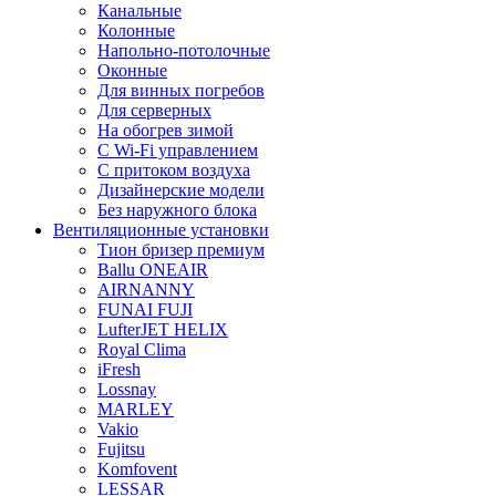
Канальные
Колонные
Напольно-потолочные
Оконные
Для винных погребов
Для серверных
На обогрев зимой
С Wi-Fi управлением
С притоком воздуха
Дизайнерские модели
Без наружного блока
Вентиляционные установки
Тион бризер премиум
Ballu ONEAIR
AIRNANNY
FUNAI FUJI
LufterJET HELIX
Royal Clima
iFresh
Lossnay
MARLEY
Vakio
Fujitsu
Komfovent
LESSAR